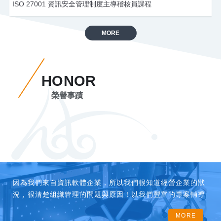
ISO 27001 資訊安全管理制度主導稽核員課程
MORE
HONOR
榮譽事蹟
因為我們來自資訊軟體企業，所以我們很知道經營企業的狀
況，很清楚組織管理的問題與原因！以我們豐富的專案輔導
經驗，透過深入訪談、 現場診斷、教育訓練、制度建立，徹
MORE
底改善經營管理問題，所以我們很有信心完成客戶所託付的